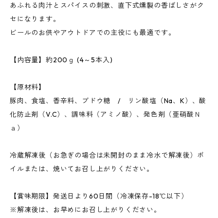
あふれる肉汁とスパイスの刺激、直下式燻製の香ばしさがク
セになります。
ビールのお供やアウトドアでの主役にも最適です。
【内容量】約200ｇ (4～5本入)
【原材料】
豚肉、食塩、香辛料、ブドウ糖 / リン酸塩（Na、K）、酸
化防止剤（V.C）、調味料（アミノ酸）、発色剤（亜硝酸Ｎ
ａ）
冷蔵解凍後（お急ぎの場合は未開封のまま冷水で解凍後）ボ
イルまたは、焼いてお召し上がりください。
【賞味期限】発送日より60日間（冷凍保存-18℃以下）
※解凍後は、お早めにお召し上がりください。