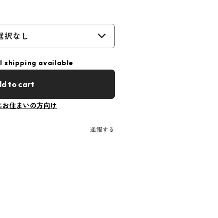
選択なし
l shipping available
d to cart
にお住まいの方向け
通報する