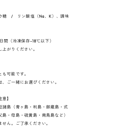
糖 / リン酸塩（Na、K）、調味
日間（冷凍保存-18℃以下）
し上がりください。
とも可能です。
は、ご一緒にお選びください。
注意】
豆諸島（青ヶ島・利島・御蔵島・式
父島・母島・硫黄島・南鳥島など）
ません。ご了承ください。