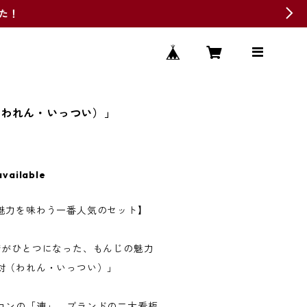
した！
（われん・いっつい）」
available
魅力を味わう一番人気のセット】
ジがひとつになった、もんじの魅力
対（われん・いっつい）」
コンの「連」、ブランドの二大看板