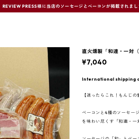
REVIEW PRESS様に当店のソーセージとベーコンが掲載されま
直火燻製「和連・一対
¥7,040
International shipping 
【迷ったらこれ！もんじの
ベーコンと4種のソーセー
を味わい尽くす「和連・一
ソーセージの「和」とベー