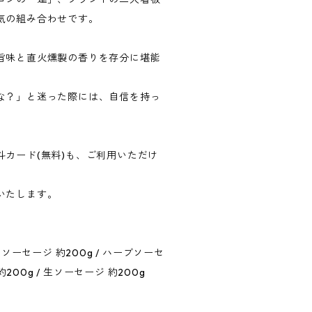
気の組み合わせです。
旨味と直火燻製の香りを存分に堪能
な？」と迷った際には、自信を持っ
。
斗カード(無料)も、ご利用いただけ
いたします。
きソーセージ 約200g / ハーブソーセ
約200g / 生ソーセージ 約200g